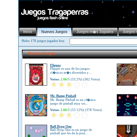
Inicio
Nuevos Juegos
Juegos m�s Jugados
Juegos 
Hubo 178 juegos jugados hoy.
Nuevos Juegos
Flipper
Flipper es uno de los juegos
cl�sicos m�s divertidos y ...
Votos:
2.66
/5 (
53.2%
) (
362 Votos
)
Mr. Bump Pinball
Mr. Bump Pinball es un cl�sico
juego de pinball muy ori...
Votos:
2.66
/5 (
53.12%
) (
378 Votos
)
Ball Drop One
Ball Drop One es un juego de
pinball que les da la posi...