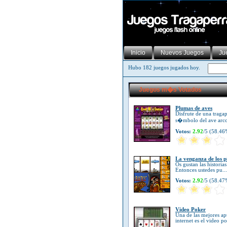
Inicio
Nuevos Juegos
Ju
Hubo 182 juegos jugados hoy.
Juegos m�s Votados
Plumas de aves
Disfrute de una tragap
s�mbolo del ave arco
Votos:
2.92
/5 (
58.46
La venganza de los p
Os gustan las historias
Entonces ustedes pu...
Votos:
2.92
/5 (
58.47
Video Poker
Una de las mejores ap
internet es el video po