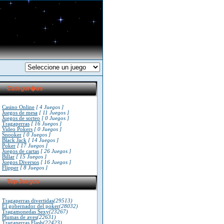
Categor�as
Casino Online
[ 4 Juegos ]
Juegos de mesa
[ 11 Juegos ]
Juegos de sorteo
[ 0 Juegos ]
Tragaperras
[ 16 Juegos ]
Video Pokers
[ 0 Juegos ]
Snooker
[ 0 Juegos ]
Black Jack
[ 14 Juegos ]
Poker
[ 17 Juegos ]
Juegos de cartas
[ 26 Juegos ]
Billar
[ 15 Juegos ]
Juegos Diversos
[ 16 Juegos ]
Flipper
[ 8 Juegos ]
Top Juegos
Tragaperras divertidas
(29513)
El gobernador del poker
(28032)
Tragamonedas Sexy
(23267)
Plumas de aves
(22631)
Tragaperras Flash
(22423)