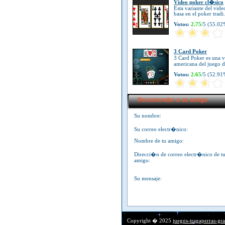
Video poker cl�sico
Esta variante del vide
basa en el poker tradi.
Votos:
2.75
/5 (
55.02
3 Card Poker
3 Card Poker es una 
americana del juego d
Votos:
2.65
/5 (
52.91
Recomendar a un amigo
Su nombre:
Su correo electr�nico:
Nombre de tu amigo:
Direcci�n de correo electr�nico de t
amigo:
Su mensaje:
Copyright � 2025
juegos-tragaperras-gra